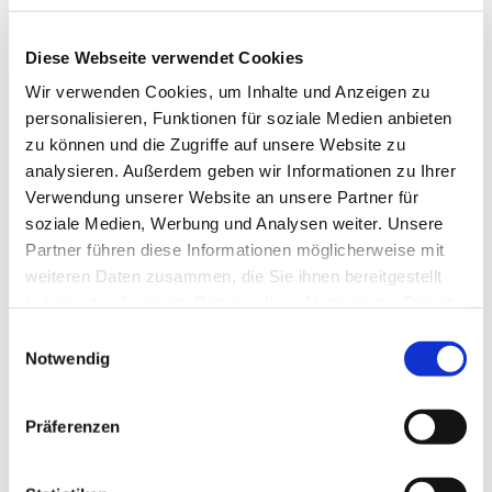
Umsatzsteuervoranmeldung
Einnahmen-Überschuss-Rechnungen
Diese Webseite verwendet Cookies
Handels- und steuerrechtliche Jahresabschlüsse und
Wir verwenden Cookies, um Inhalte und Anzeigen zu
-berichte
personalisieren, Funktionen für soziale Medien anbieten
Sämtliche betriebliche Steuererklärungen und
zu können und die Zugriffe auf unsere Website zu
Steueranmeldungen, auch im elektronischen
analysieren. Außerdem geben wir Informationen zu Ihrer
ELSTER-Verfahren
Verwendung unserer Website an unsere Partner für
soziale Medien, Werbung und Analysen weiter. Unsere
Zusammenfassende Meldungen
Partner führen diese Informationen möglicherweise mit
Authentifiziertes ELSTER-Verfahren
weiteren Daten zusammen, die Sie ihnen bereitgestellt
Wahrnehmung und Durchsetzung von
haben oder die sie im Rahmen Ihrer Nutzung der Dienste
Mandanteninteressen bei Betriebsprüfungen
gesammelt haben.
Einwilligungsauswahl
Erledigung von außergerichtlichen
Notwendig
Rechtsbehelfsverfahren
Überprüfung der Steuerbescheide
Präferenzen
Betriebswirtschaftliche Unternehmensberatung
Unternehmensanalyse und Unternehmensnachfolge
Unterstützende Begleitung bei Banken- und