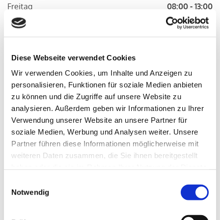
Freitag
08:00 - 13:00
Tut uns leid, wir haben geschlossen!
Diese Webseite verwendet Cookies
Jetzt anrufen: 05193 986800
Wir verwenden Cookies, um Inhalte und Anzeigen zu
personalisieren, Funktionen für soziale Medien anbieten
Weitere Termine außerhalb der genannten
zu können und die Zugriffe auf unsere Website zu
Zeiten gerne nach Vereinbarung.
analysieren. Außerdem geben wir Informationen zu Ihrer
Verwendung unserer Website an unsere Partner für
soziale Medien, Werbung und Analysen weiter. Unsere
Steuerberater Heiko
Partner führen diese Informationen möglicherweise mit
Schlicht aus Schneverdingen - Ihr
weiteren Daten zusammen, die Sie ihnen bereitgestellt
persönlicher Steuerberater
haben oder die sie im Rahmen Ihrer Nutzung der Dienste
gesammelt haben.
Einwilligungsauswahl
Herzlich willkommen auf unserer Webseite!
Notwendig
Wir sind die persönliche Steuerkanzlei in Schneverdingen.